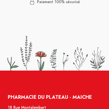
Paiement 100% sécurisé
PHARMACIE DU PLATEAU - MAICHE
18 Rue Montalembert