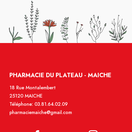
PHARMACIE DU PLATEAU - MAICHE
18 Rue Montalembert
25120 MAICHE
Téléphone:
03.81.64.02.09
pharmaciemaiche@gmail.com