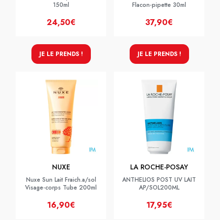
150ml
Flacon-pipette 30ml
24,50€
37,90€
JE LE PRENDS !
JE LE PRENDS !
NUXE
LA ROCHE-POSAY
Nuxe Sun Lait Fraich.a/sol
ANTHELIOS POST UV LAIT
Visage-corps Tube 200ml
AP/SOL200ML
16,90€
17,95€