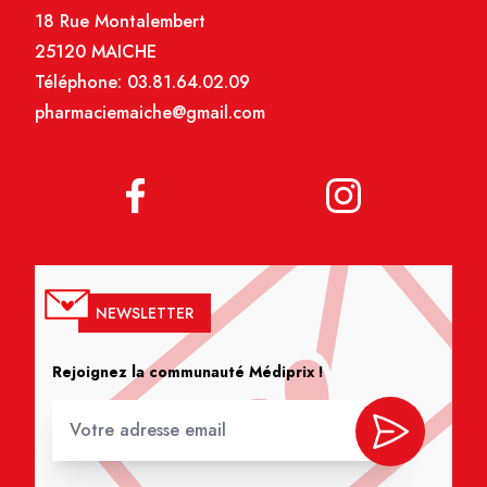
18 Rue Montalembert
25120 MAICHE
Téléphone:
03.81.64.02.09
pharmaciemaiche@gmail.com
NEWSLETTER
Rejoignez la communauté Médiprix !