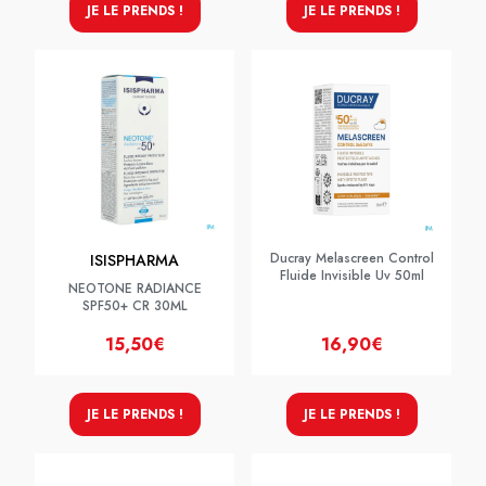
JE LE PRENDS !
JE LE PRENDS !
Ducray Melascreen Control
ISISPHARMA
Fluide Invisible Uv 50ml
NEOTONE RADIANCE
SPF50+ CR 30ML
15,50€
16,90€
JE LE PRENDS !
JE LE PRENDS !