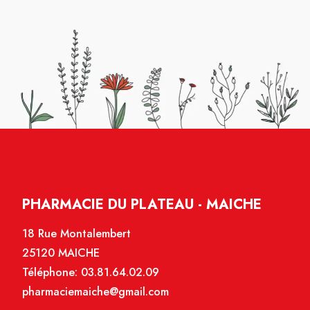
PHARMACIE DU PLATEAU - MAICHE
18 Rue Montalembert
25120 MAICHE
Téléphone:
03.81.64.02.09
pharmaciemaiche@gmail.com