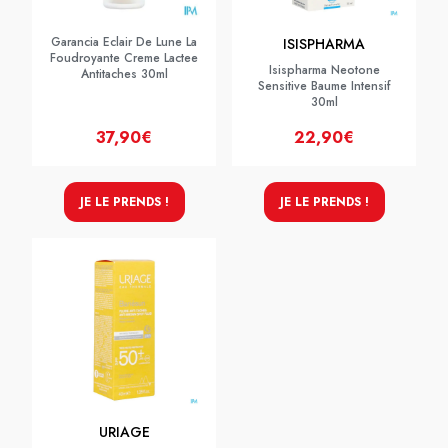
Garancia Eclair De Lune La
ISISPHARMA
Foudroyante Creme Lactee
Isispharma Neotone
Antitaches 30ml
Sensitive Baume Intensif
30ml
37,90€
22,90€
JE LE PRENDS !
JE LE PRENDS !
URIAGE