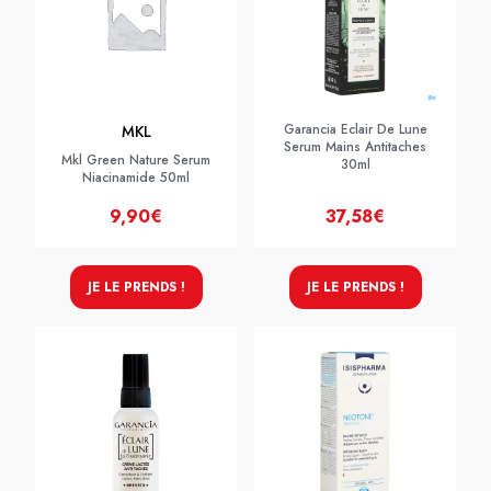
Garancia Eclair De Lune
MKL
Serum Mains Antitaches
Mkl Green Nature Serum
30ml
Niacinamide 50ml
9,90€
37,58€
JE LE PRENDS !
JE LE PRENDS !