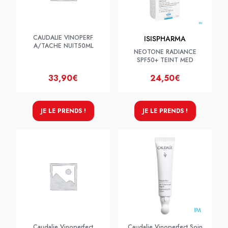
CAUDALIE VINOPERF
ISISPHARMA
A/TACHE NUIT50ML
NEOTONE RADIANCE
SPF50+ TEINT MED
33,90€
24,50€
JE LE PRENDS !
JE LE PRENDS !
Caudalie Vinoperfect
Caudalie Vinoperfect Soin