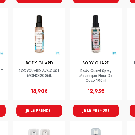
BODY GUARD
BODY GUARD
ST
BODYGUARD A/MOUST
Body Guard Spray
MONOI200ML
Moustique Fleur De
Coco 100ml
18,90€
12,95€
JE LE PRENDS !
JE LE PRENDS !