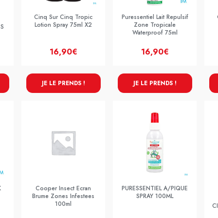
Cinq Sur Cinq Tropic
Puressentiel Lait Repulsif
Lotion Spray 75ml X2
Zone Tropicale
ES
Waterproof 75ml
16,90€
16,90€
JE LE PRENDS !
JE LE PRENDS !
K
Cooper Insect Ecran
PURESSENTIEL A/PIQUE
Brume Zones Infestees
SPRAY 100ML
100ml
C