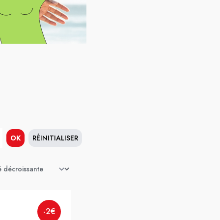
OK
RÉINITIALISER
-2€