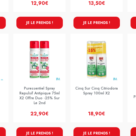
12,90€
13,50€
JE LE PRENDS !
JE LE PRENDS !
C
Puressentiel Spray
Cinq Sur Cinq Citriodora
Repulsif Antipique 75ml
Spray 100ml X2
P
X2 Offre Duo -25% Sur
Le 2nd
22,90€
18,90€
JE LE PRENDS !
JE LE PRENDS !