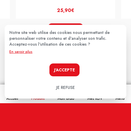
25,90€
JE LE PRENDS !
Notre site web utilise des cookies nous permettant de
personnaliser votre contenu et d'analyser son trafic.
Acceptez-vous l'utilisation de ces cookies ?
En savoir plus
Les avis clients
.
J'ACCEPTE
Aucun avis pour le moment.
JE REFUSE
Soyez le premier à donner votre avis !
Accueil
Produits
Mon ordo
Mes RDV
Menu
Votre note:
★
★
★
★
★
Votre avis