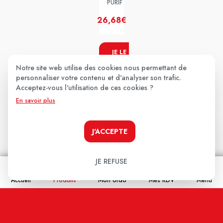
PURIF
26,68€
JE LE
PRENDS
Notre site web utilise des cookies nous permettant de
!
personnaliser votre contenu et d'analyser son trafic.
Acceptez-vous l'utilisation de ces cookies ?
En savoir plus
Les avis clients
.
J'ACCEPTE
Aucun avis pour le moment.
JE REFUSE
Soyez le premier à donner votre avis !
Accueil
Produits
Mon ordo
Mes RDV
Menu
Votre note:
★
★
★
★
★