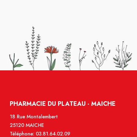
PHARMACIE DU PLATEAU - MAICHE
18 Rue Montalembert
25120 MAICHE
Téléphone:
03.81.64.02.09