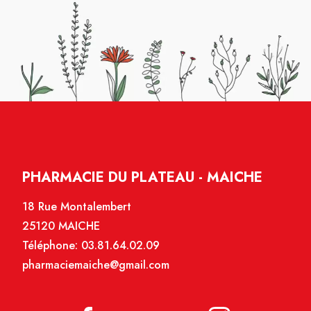
PHARMACIE DU PLATEAU - MAICHE
18 Rue Montalembert
25120 MAICHE
Téléphone:
03.81.64.02.09
pharmaciemaiche@gmail.com