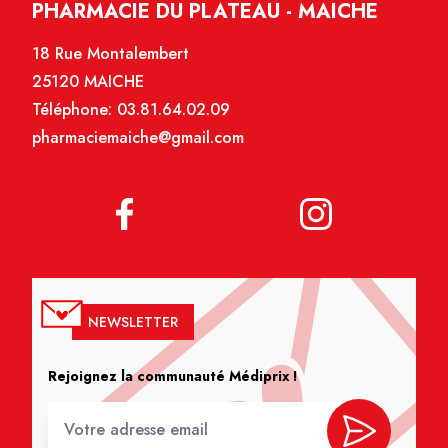
PHARMACIE DU PLATEAU - MAICHE
18 Rue Montalembert
25120 MAICHE
Téléphone:
03.81.64.02.09
pharmaciemaiche@gmail.com
NEWSLETTER
Rejoignez la communauté Médiprix !