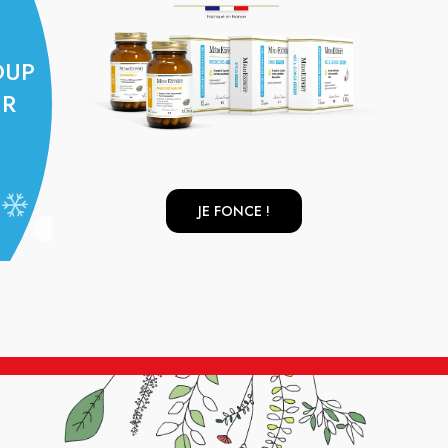
OUP
UR
JE FONCE !