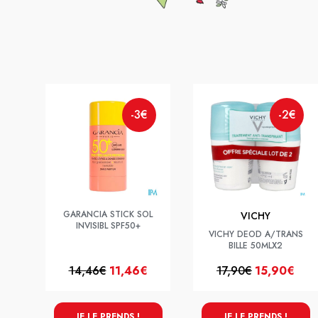
-3€
-2€
GARANCIA STICK SOL
VICHY
INVISIBL SPF50+
VICHY DEOD A/TRANS
BILLE 50MLX2
14,46€
11,46€
17,90€
15,90€
JE LE PRENDS !
JE LE PRENDS !