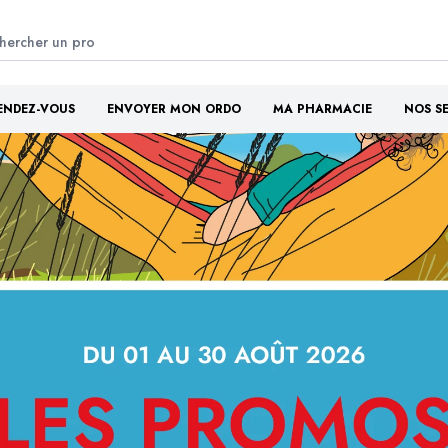
ENDEZ-VOUS
ENVOYER MON ORDO
MA PHARMACIE
NOS S
Bienvenue à la
armacie Du Plateau - Maic