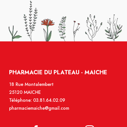
PHARMACIE DU PLATEAU - MAICHE
18 Rue Montalembert
25120 MAICHE
Téléphone:
03.81.64.02.09
pharmaciemaiche@gmail.com