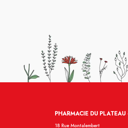
PHARMACIE DU PLATEAU 
18 Rue Montalembert