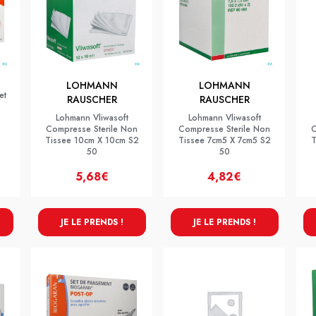
LOHMANN
LOHMANN
et
RAUSCHER
RAUSCHER
Lohmann Vliwasoft
Lohmann Vliwasoft
Compresse Sterile Non
Compresse Sterile Non
C
Tissee 10cm X 10cm S2
Tissee 7cm5 X 7cm5 S2
T
50
50
5,68€
4,82€
JE LE PRENDS !
JE LE PRENDS !