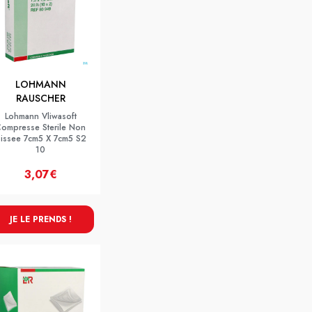
LOHMANN
RAUSCHER
Lohmann Vliwasoft
ompresse Sterile Non
issee 7cm5 X 7cm5 S2
10
3,07€
JE LE PRENDS !