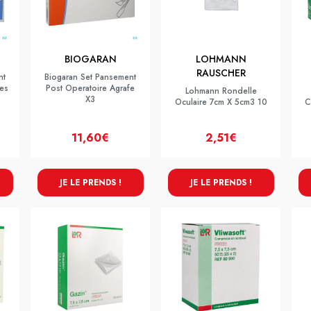
BIOGARAN
LOHMANN
RAUSCHER
nt
Biogaran Set Pansement
es
Post Operatoire Agrafe
Lohmann Rondelle
X3
Oculaire 7cm X 5cm3 10
C
11,60€
2,51€
JE LE PRENDS !
JE LE PRENDS !