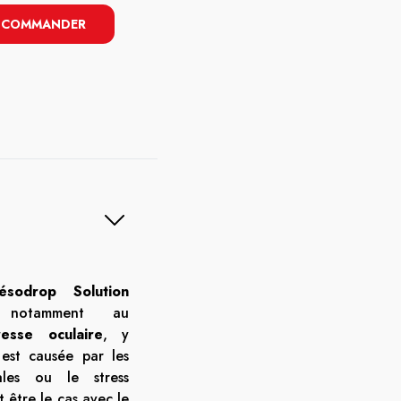
COMMANDER
ésodrop Solution
notamment au
resse oculaire
, y
n est causée par les
ales ou le stress
être le cas avec le