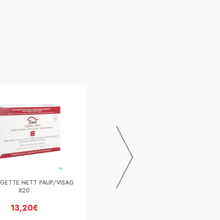
BAUSCH & LOMB
DESOCLEAN LINGETTE X20
INGETTE NETT PAUP/VISAG
X20
13,20€
11,50€