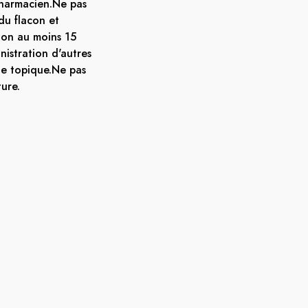
pharmacien.Ne pas
du flacon et
tion au moins 15
istration d'autres
ue topique.Ne pas
ture.