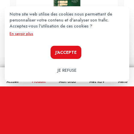
Notre site web utilise des cookies nous permettant de
personnaliser votre contenu et d'analyser son trafic.
Acceptez-vous l'utilisation de ces cookies ?
RENÉ FURTERER
En savoir plus
FURTERER KARITE MASQ HYDR 200ML
31,30€
J'ACCEPTE
JE LE PRENDS !
JE REFUSE
Accueil
Produits
Mon ordo
Mes RDV
Menu
Les avis clients
.
Aucun avis pour le moment.
Soyez le premier à donner votre avis !