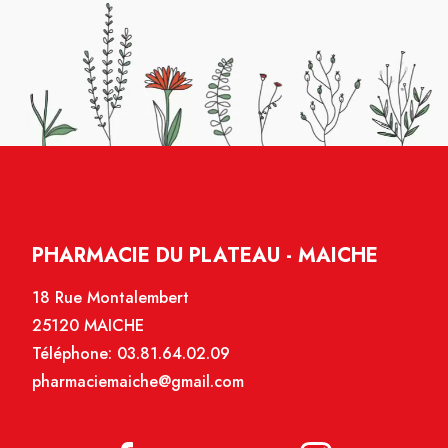
PHARMACIE DU PLATEAU - MAICHE
18 Rue Montalembert
25120 MAICHE
Téléphone:
03.81.64.02.09
pharmaciemaiche@gmail.com