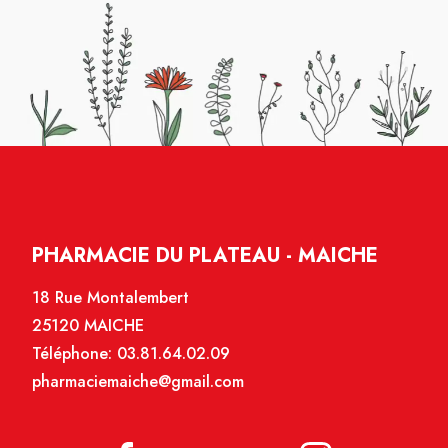
PHARMACIE DU PLATEAU - MAICHE
18 Rue Montalembert
25120 MAICHE
Téléphone:
03.81.64.02.09
pharmaciemaiche@gmail.com