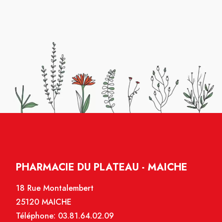
PHARMACIE DU PLATEAU - MAICHE
18 Rue Montalembert
25120 MAICHE
Téléphone:
03.81.64.02.09