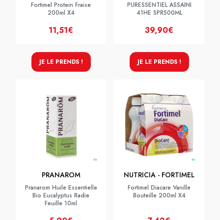
Fortimel Protein Fraise
PURESSENTIEL ASSAINI
200ml X4
41HE SPR500ML
11,51€
39,90€
JE LE PRENDS !
JE LE PRENDS !
PRANAROM
NUTRICIA - FORTIMEL
Pranarom Huile Essentielle
Fortimel Diacare Vanille
Bio Eucalyptus Radie
Bouteille 200ml X4
Feuille 10ml