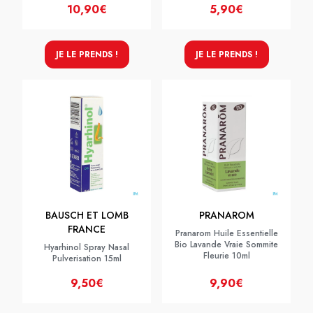
10,90€
5,90€
JE LE PRENDS !
JE LE PRENDS !
BAUSCH ET LOMB
PRANAROM
FRANCE
Pranarom Huile Essentielle
Bio Lavande Vraie Sommite
Hyarhinol Spray Nasal
Fleurie 10ml
Pulverisation 15ml
9,50€
9,90€