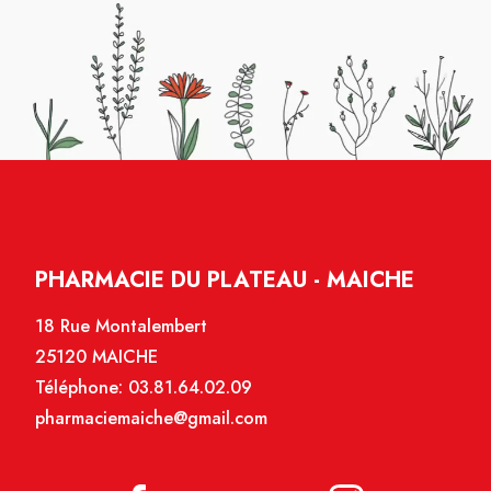
PHARMACIE DU PLATEAU - MAICHE
18 Rue Montalembert
25120 MAICHE
Téléphone:
03.81.64.02.09
pharmaciemaiche@gmail.com