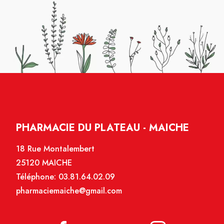
PHARMACIE DU PLATEAU - MAICHE
18 Rue Montalembert
25120 MAICHE
Téléphone:
03.81.64.02.09
pharmaciemaiche@gmail.com