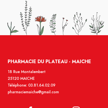
PHARMACIE DU PLATEAU - MAICHE
18 Rue Montalembert
25120 MAICHE
Téléphone:
03.81.64.02.09
pharmaciemaiche@gmail.com