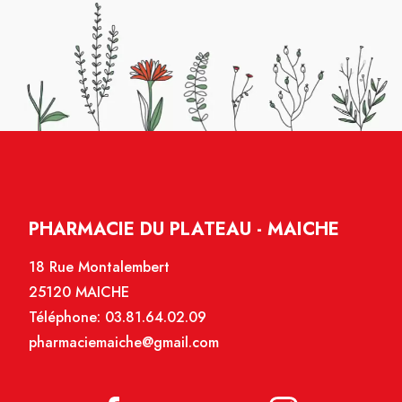
PHARMACIE DU PLATEAU - MAICHE
18 Rue Montalembert
25120 MAICHE
Téléphone:
03.81.64.02.09
pharmaciemaiche@gmail.com