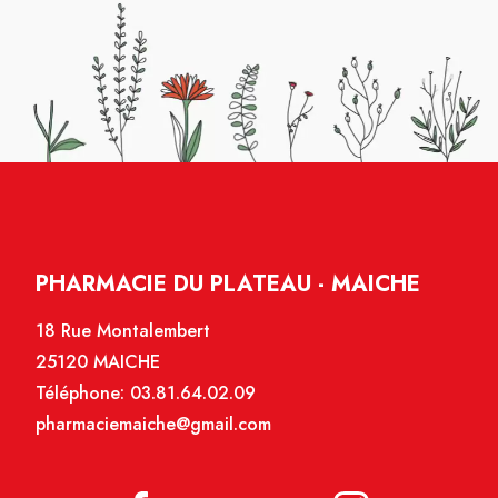
PHARMACIE DU PLATEAU - MAICHE
18 Rue Montalembert
25120 MAICHE
Téléphone:
03.81.64.02.09
pharmaciemaiche@gmail.com