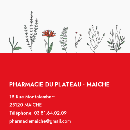
PHARMACIE DU PLATEAU - MAICHE
18 Rue Montalembert
25120 MAICHE
Téléphone:
03.81.64.02.09
pharmaciemaiche@gmail.com